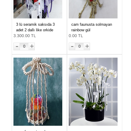
3 lü seramik saksıda 3
cam faunusta solmayan
adet 2 dallı like orkide
rainbow gül
3.300.00 TL
0.00 TL
-
-
+
+
0
0