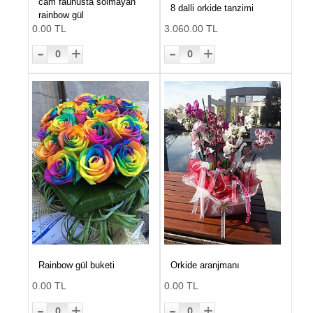
cam faunusta solmayan
8 dalli orkide tanzimi
rainbow gül
0.00 TL
3.060.00 TL
-
-
+
+
0
0
Rainbow gül buketi
Orkide aranjmanı
0.00 TL
0.00 TL
-
-
+
+
0
0