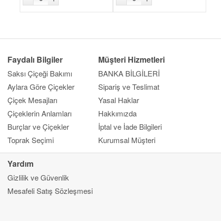
Faydalı Bilgiler
Müşteri Hizmetleri
Saksı Çiçeği Bakımı
BANKA BİLGİLERİ
Aylara Göre Çiçekler
Sipariş ve Teslimat
Çiçek Mesajları
Yasal Haklar
Çiçeklerin Anlamları
Hakkımızda
Burçlar ve Çiçekler
İptal ve İade Bilgileri
Toprak Seçimi
Kurumsal Müşteri
Yardım
Gizlilik ve Güvenlik
Kapat
Mesafeli Satış Sözleşmesi
Ana Sayfa
Gönderim Amacı
Çiçek