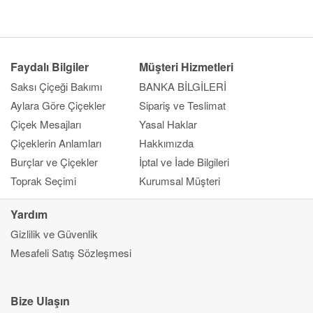
Faydalı Bilgiler
Müşteri Hizmetleri
Saksı Çiçeği Bakımı
BANKA BİLGİLERİ
Aylara Göre Çiçekler
Sipariş ve Teslimat
Çiçek Mesajları
Yasal Haklar
Çiçeklerin Anlamları
Hakkımızda
Burçlar ve Çiçekler
İptal ve İade Bilgileri
Toprak Seçimi
Kurumsal Müşteri
Yardım
Gizlilik ve Güvenlik
Kapat
Mesafeli Satış Sözleşmesi
Ana Sayfa
Gönderim Amacı
Çiçek
Bize Ulaşın
Çok Satanlar