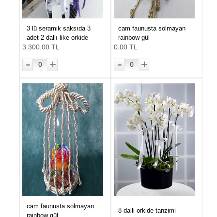
3 lü seramik saksıda 3
cam faunusta solmayan
adet 2 dallı like orkide
rainbow gül
3.300.00 TL
0.00 TL
-
-
+
+
0
0
cam faunusta solmayan
8 dalli orkide tanzimi
rainbow gül