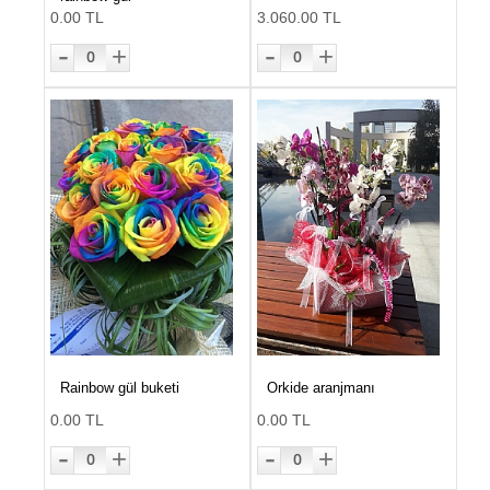
0.00 TL
3.060.00 TL
-
-
+
+
0
0
Rainbow gül buketi
Orkide aranjmanı
0.00 TL
0.00 TL
-
-
+
+
0
0