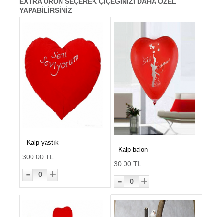
EXTRA ÜRÜN SEÇEREK ÇİÇEĞİNİZİ DAHA ÖZEL
YAPABİLİRSİNİZ
Kalp yastık
Kalp balon
300.00 TL
30.00 TL
-
+
0
-
+
0