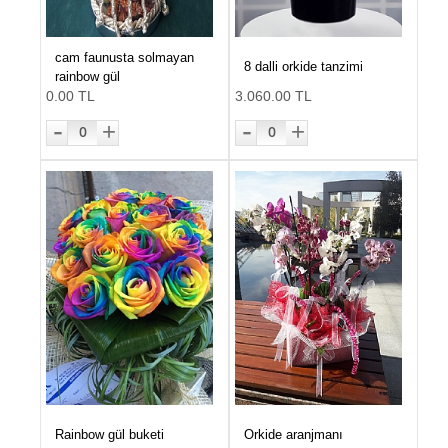
cam faunusta solmayan
8 dalli orkide tanzimi
rainbow gül
0.00 TL
3.060.00 TL
-
-
+
+
0
0
Rainbow gül buketi
Orkide aranjmanı