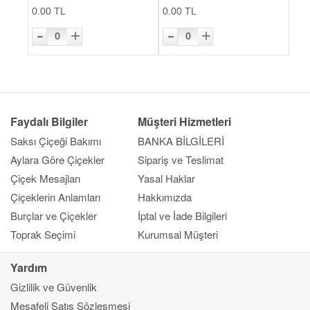
0.00 TL
0.00 TL
-
-
+
+
0
0
Faydalı Bilgiler
Müşteri Hizmetleri
Saksı Çiçeği Bakımı
BANKA BİLGİLERİ
Aylara Göre Çiçekler
Sipariş ve Teslimat
Çiçek Mesajları
Yasal Haklar
Çiçeklerin Anlamları
Hakkımızda
Burçlar ve Çiçekler
İptal ve İade Bilgileri
Toprak Seçimi
Kurumsal Müşteri
Yardım
Kapat
Ana Sayfa
Gizlilik ve Güvenlik
Gönderim Amacı
Mesafeli Satış Sözleşmesi
Çiçek