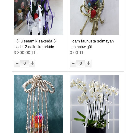
3 lü seramik saksıda 3
cam faunusta solmayan
adet 2 dallı like orkide
rainbow gül
3.300.00 TL
0.00 TL
-
-
+
+
0
0