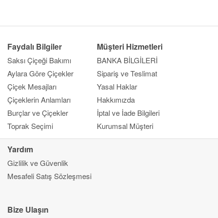
Faydalı Bilgiler
Müşteri Hizmetleri
Saksı Çiçeği Bakımı
BANKA BİLGİLERİ
Aylara Göre Çiçekler
Sipariş ve Teslimat
Çiçek Mesajları
Yasal Haklar
Çiçeklerin Anlamları
Hakkımızda
Burçlar ve Çiçekler
İptal ve İade Bilgileri
Toprak Seçimi
Kurumsal Müşteri
Yardım
Gizlilik ve Güvenlik
Kapat
Mesafeli Satış Sözleşmesi
Ana Sayfa
Gönderim Amacı
Çiçek
Bize Ulaşın
Çok Satanlar