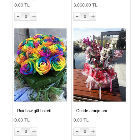
0.00 TL
3.060.00 TL
-
-
+
+
0
0
Rainbow gül buketi
Orkide aranjmanı
0.00 TL
0.00 TL
-
-
+
+
0
0