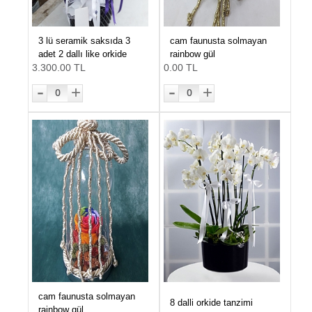
3 lü seramik saksıda 3
cam faunusta solmayan
adet 2 dallı like orkide
rainbow gül
3.300.00 TL
0.00 TL
-
-
+
+
0
0
cam faunusta solmayan
8 dalli orkide tanzimi
rainbow gül